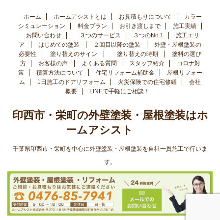
ホーム
ホームアシストとは
お見積もりについて
カラー
シミュレーション
料金プラン
お引き渡しまで
施工実績
お問い合わせ
３つのサービス
３つのNo.1
施工エリ
ア
はじめての塗装
２回目以降の塗装
外壁・屋根塗装の
必要性
塗り替えのサイン
塗り替えの時期
塗料の選び
方
お客様の声
よくある質問
スタッフ紹介
コロナ対
策
積算方法について
住宅リフォーム補助金
屋根リフォー
ム
1日施工のドアリフォーム
火災保険での住宅修繕
会社
概要
LINEで手軽にご相談！
印西市・栄町の外壁塗装・屋根塗装はホ
ームアシスト
千葉県印西市・栄町を中心に外壁塗装・屋根塗装を自社一貫施工で行いま
す。