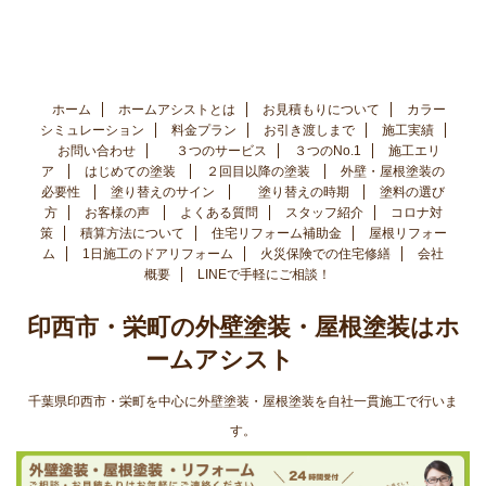
ホーム
ホームアシストとは
お見積もりについて
カラー
シミュレーション
料金プラン
お引き渡しまで
施工実績
お問い合わせ
３つのサービス
３つのNo.1
施工エリ
ア
はじめての塗装
２回目以降の塗装
外壁・屋根塗装の
必要性
塗り替えのサイン
塗り替えの時期
塗料の選び
方
お客様の声
よくある質問
スタッフ紹介
コロナ対
策
積算方法について
住宅リフォーム補助金
屋根リフォー
ム
1日施工のドアリフォーム
火災保険での住宅修繕
会社
概要
LINEで手軽にご相談！
印西市・栄町の外壁塗装・屋根塗装はホ
ームアシスト
千葉県印西市・栄町を中心に外壁塗装・屋根塗装を自社一貫施工で行いま
す。