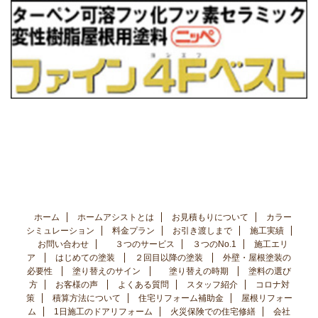
ホーム
ホームアシストとは
お見積もりについて
カラー
シミュレーション
料金プラン
お引き渡しまで
施工実績
お問い合わせ
３つのサービス
３つのNo.1
施工エリ
ア
はじめての塗装
２回目以降の塗装
外壁・屋根塗装の
必要性
塗り替えのサイン
塗り替えの時期
塗料の選び
方
お客様の声
よくある質問
スタッフ紹介
コロナ対
策
積算方法について
住宅リフォーム補助金
屋根リフォー
ム
1日施工のドアリフォーム
火災保険での住宅修繕
会社