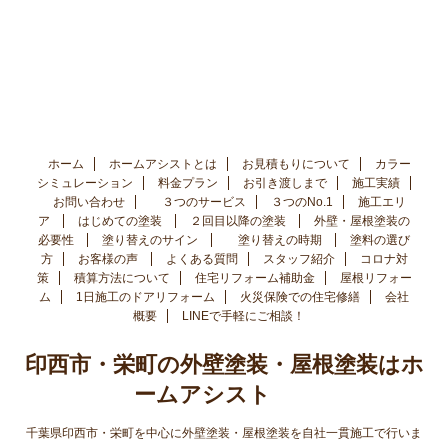
ホーム
ホームアシストとは
お見積もりについて
カラー
シミュレーション
料金プラン
お引き渡しまで
施工実績
お問い合わせ
３つのサービス
３つのNo.1
施工エリ
ア
はじめての塗装
２回目以降の塗装
外壁・屋根塗装の
必要性
塗り替えのサイン
塗り替えの時期
塗料の選び
方
お客様の声
よくある質問
スタッフ紹介
コロナ対
策
積算方法について
住宅リフォーム補助金
屋根リフォー
ム
1日施工のドアリフォーム
火災保険での住宅修繕
会社
概要
LINEで手軽にご相談！
印西市・栄町の外壁塗装・屋根塗装はホ
ームアシスト
千葉県印西市・栄町を中心に外壁塗装・屋根塗装を自社一貫施工で行いま