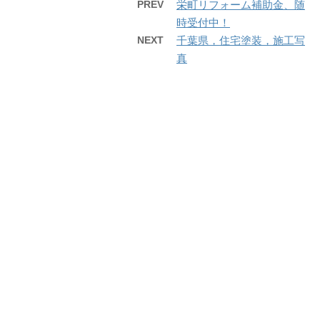
PREV
栄町リフォーム補助金、随
時受付中！
NEXT
千葉県，住宅塗装，施工写
真