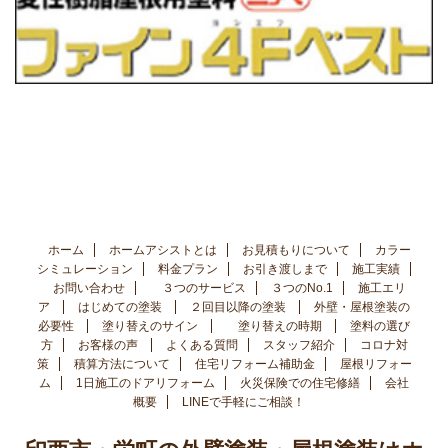
ホーム
ホームアシストとは
お見積もりについて
カラー
シミュレーション
料金プラン
お引き渡しまで
施工実績
お問い合わせ
３つのサービス
３つのNo.1
施工エリ
ア
はじめての塗装
２回目以降の塗装
外壁・屋根塗装の
必要性
塗り替えのサイン
塗り替えの時期
塗料の選び
方
お客様の声
よくある質問
スタッフ紹介
コロナ対
策
積算方法について
住宅リフォーム補助金
屋根リフォー
ム
1日施工のドアリフォーム
火災保険での住宅修繕
会社
概要
LINEで手軽にご相談！