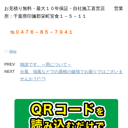
お見積り無料・最大１０年保証・自社施工直営店 営業
所：千葉県印旛郡栄町安食１－５－１１
℡０４７６－８５－７９４１
-
blog
PREV
雑談です。～雨について～
NEXT
台風 強風などでの屋根の破損でお困りではございま
せんか？(^-^)