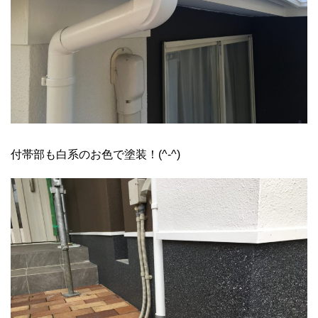
付帯部も白系のお色で塗装！(^-^)