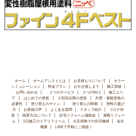
ホーム
ホームアシストとは
お見積もりについて
カラー
シミュレーション
料金プラン
お引き渡しまで
施工実績
お問い合わせ
３つのサービス
３つのNo.1
施工エリ
ア
はじめての塗装
２回目以降の塗装
外壁・屋根塗装の
必要性
塗り替えのサイン
塗り替えの時期
塗料の選び
方
お客様の声
よくある質問
スタッフ紹介
コロナ対
策
積算方法について
住宅リフォーム補助金
屋根リフォー
ム
1日施工のドアリフォーム
火災保険での住宅修繕
会社
概要
LINEで手軽にご相談！