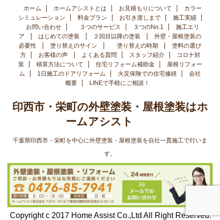
ホーム
ホームアシストとは
お見積もりについて
カラー
シミュレーション
料金プラン
お引き渡しまで
施工実績
お問い合わせ
３つのサービス
３つのNo.1
施工エリ
ア
はじめての塗装
２回目以降の塗装
外壁・屋根塗装の
必要性
塗り替えのサイン
塗り替えの時期
塗料の選び
方
お客様の声
よくある質問
スタッフ紹介
コロナ対
策
積算方法について
住宅リフォーム補助金
屋根リフォー
ム
1日施工のドアリフォーム
火災保険での住宅修繕
会社
概要
LINEで手軽にご相談！
印西市・栄町の外壁塗装・屋根塗装はホ
ームアシスト
千葉県印西市・栄町を中心に外壁塗装・屋根塗装を自社一貫施工で行いま
す。
Copyright c 2017 Home Assist Co.,Ltd All Right Reserved.