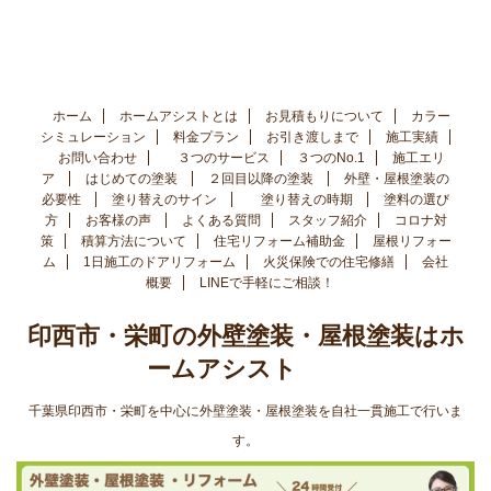
ホーム
ホームアシストとは
お見積もりについて
カラー
シミュレーション
料金プラン
お引き渡しまで
施工実績
お問い合わせ
３つのサービス
３つのNo.1
施工エリ
ア
はじめての塗装
２回目以降の塗装
外壁・屋根塗装の
必要性
塗り替えのサイン
塗り替えの時期
塗料の選び
方
お客様の声
よくある質問
スタッフ紹介
コロナ対
策
積算方法について
住宅リフォーム補助金
屋根リフォー
ム
1日施工のドアリフォーム
火災保険での住宅修繕
会社
概要
LINEで手軽にご相談！
印西市・栄町の外壁塗装・屋根塗装はホ
ームアシスト
千葉県印西市・栄町を中心に外壁塗装・屋根塗装を自社一貫施工で行いま
す。