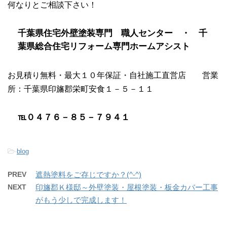
何なりとご相談下さい！
千葉県住宅外壁塗装専門 職人センター ・ 千
葉県総合住宅リフォーム専門ホームアシスト
お見積り無料・最大１０年保証・自社施工直営店 営業
所：千葉県印旛郡栄町安食１－５－１１
℡０４７６－８５－７９４１
-
blog
PREV
遮熱塗料をご存じですか？(^-^)
NEXT
印旛郡Ｋ様邸～外壁塗装・屋根塗装・板金カバー工事
がもう少しで完成します！