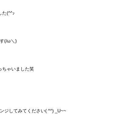
(^^♪
(/ω＼)
っちゃいました笑
してみてください( ^^) _U~~