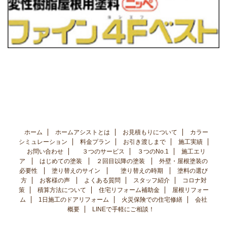
ホーム
ホームアシストとは
お見積もりについて
カラー
シミュレーション
料金プラン
お引き渡しまで
施工実績
お問い合わせ
３つのサービス
３つのNo.1
施工エリ
ア
はじめての塗装
２回目以降の塗装
外壁・屋根塗装の
必要性
塗り替えのサイン
塗り替えの時期
塗料の選び
方
お客様の声
よくある質問
スタッフ紹介
コロナ対
策
積算方法について
住宅リフォーム補助金
屋根リフォー
ム
1日施工のドアリフォーム
火災保険での住宅修繕
会社
概要
LINEで手軽にご相談！