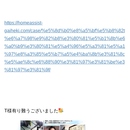
https://homeassist-
gaiheki.com/case/%e5%8d%b0%e8%a5%bf%e5%b8%82t
%e6%a7%98%e9%82%b8%e3%80%81%e5%b1%8b%e6
%a0%b9%e3%80%81%e5%a4%96%e5%a3%81%e5%a1
%97%e8%a3%85%e5%b7%a5%e4%ba%8b%e3%81%8c
%e5%ae%8c%e6%88%90%e3%81%97%e3%81%be%e3
%81%97%e3%81%9f/
T様有り難うございました