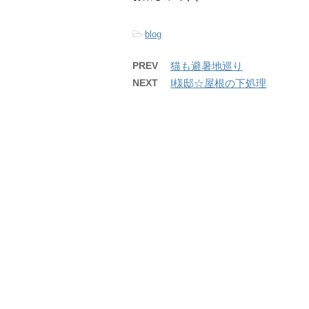
-
blog
PREV
猫も避暑地巡り
NEXT
I様邸☆屋根の下処理