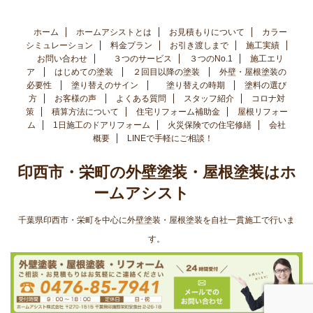
ホーム
ホームアシストとは
お見積もりについて
カラー
シミュレーション
料金プラン
お引き渡しまで
施工実績
お問い合わせ
３つのサービス
３つのNo.1
施工エリ
ア
はじめての塗装
２回目以降の塗装
外壁・屋根塗装の
必要性
塗り替えのサイン
塗り替えの時期
塗料の選び
方
お客様の声
よくある質問
スタッフ紹介
コロナ対
策
積算方法について
住宅リフォーム補助金
屋根リフォー
ム
1日施工のドアリフォーム
火災保険での住宅修繕
会社
概要
LINEで手軽にご相談！
印西市・栄町の外壁塗装・屋根塗装はホ
ームアシスト
千葉県印西市・栄町を中心に外壁塗装・屋根塗装を自社一貫施工で行いま
す。