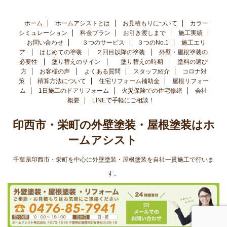
ホーム
ホームアシストとは
お見積もりについて
カラー
シミュレーション
料金プラン
お引き渡しまで
施工実績
お問い合わせ
３つのサービス
３つのNo.1
施工エリ
ア
はじめての塗装
２回目以降の塗装
外壁・屋根塗装の
必要性
塗り替えのサイン
塗り替えの時期
塗料の選び
方
お客様の声
よくある質問
スタッフ紹介
コロナ対
策
積算方法について
住宅リフォーム補助金
屋根リフォー
ム
1日施工のドアリフォーム
火災保険での住宅修繕
会社
概要
LINEで手軽にご相談！
印西市・栄町の外壁塗装・屋根塗装はホ
ームアシスト
千葉県印西市・栄町を中心に外壁塗装・屋根塗装を自社一貫施工で行いま
す。