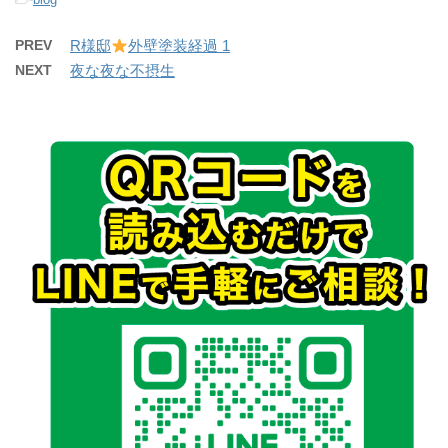
PREV
R様邸
外壁塗装経過 1
NEXT
夜な夜な不摂生