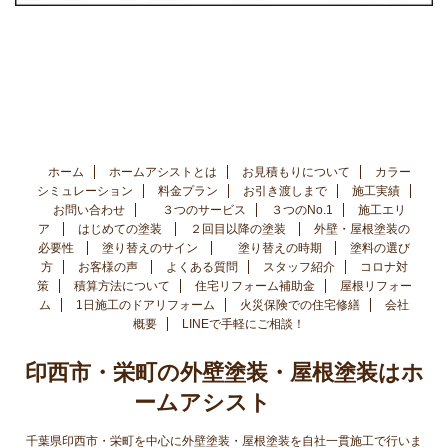
ホーム
ホームアシストとは
お見積もりについて
カラー
シミュレーション
料金プラン
お引き渡しまで
施工実績
お問い合わせ
３つのサービス
３つのNo.1
施工エリ
ア
はじめての塗装
２回目以降の塗装
外壁・屋根塗装の
必要性
塗り替えのサイン
塗り替えの時期
塗料の選び
方
お客様の声
よくある質問
スタッフ紹介
コロナ対
策
積算方法について
住宅リフォーム補助金
屋根リフォー
ム
1日施工のドアリフォーム
火災保険での住宅修繕
会社
概要
LINEで手軽にご相談！
印西市・栄町の外壁塗装・屋根塗装はホ
ームアシスト
千葉県印西市・栄町を中心に外壁塗装・屋根塗装を自社一貫施工で行いま