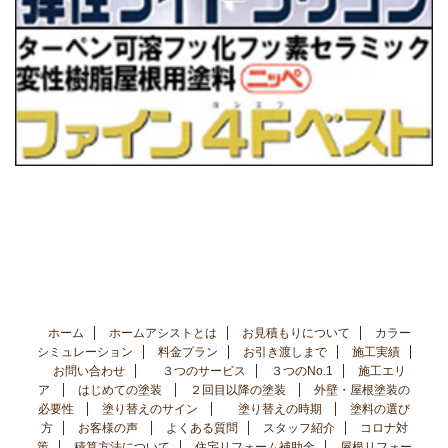
ホーム
ホームアシストとは
お見積もりについて
カラー
シミュレーション
料金プラン
お引き渡しまで
施工実績
お問い合わせ
３つのサービス
３つのNo.1
施工エリ
ア
はじめての塗装
２回目以降の塗装
外壁・屋根塗装の
必要性
塗り替えのサイン
塗り替えの時期
塗料の選び
方
お客様の声
よくある質問
スタッフ紹介
コロナ対
策
積算方法について
住宅リフォーム補助金
屋根リフォー