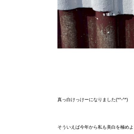
真っ白けっけーになりました(*^-^*)
そういえば今年から私も美白を極めよ