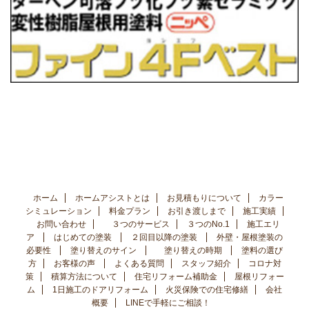
ホーム
ホームアシストとは
お見積もりについて
カラー
シミュレーション
料金プラン
お引き渡しまで
施工実績
お問い合わせ
３つのサービス
３つのNo.1
施工エリ
ア
はじめての塗装
２回目以降の塗装
外壁・屋根塗装の
必要性
塗り替えのサイン
塗り替えの時期
塗料の選び
方
お客様の声
よくある質問
スタッフ紹介
コロナ対
策
積算方法について
住宅リフォーム補助金
屋根リフォー
ム
1日施工のドアリフォーム
火災保険での住宅修繕
会社
概要
LINEで手軽にご相談！